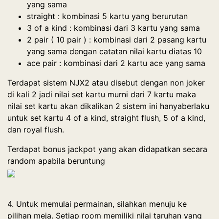
yang sama
straight : kombinasi 5 kartu yang berurutan
3 of a kind : kombinasi dari 3 kartu yang sama
2 pair ( 10 pair ) : kombinasi dari 2 pasang kartu
yang sama dengan catatan nilai kartu diatas 10
ace pair : kombinasi dari 2 kartu ace yang sama
Terdapat sistem NJX2 atau disebut dengan non joker
di kali 2 jadi nilai set kartu murni dari 7 kartu maka
nilai set kartu akan dikalikan 2 sistem ini hanyaberlaku
untuk set kartu 4 of a kind, straight flush, 5 of a kind,
dan royal flush.
Terdapat bonus jackpot yang akan didapatkan secara
random apabila beruntung
4. Untuk memulai permainan, silahkan menuju ke
pilihan meja. Setiap room memiliki nilai taruhan yang